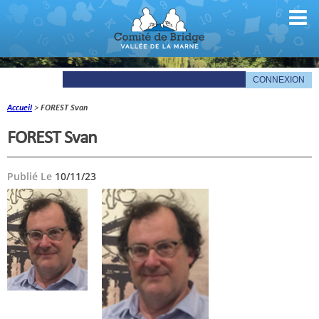
Accueil
>
FOREST Svan
Comité
FOREST Svan
Organigramme
Publié Le
10/11/23
Le mot du président
Les documents du comité
La Gazette
Informations pratiques
Comité de la Vallée de la Marne