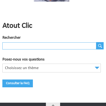
Comité de Champagne
Comité des Flandres
Compétitions
Atout Clic
Calendrier et Compétitions
Rechercher
Documents utiles en Compétition
Joueurs du Comité
Posez-nous vos questions
Clubs
Choisissez un thème
Liste des clubs
Où apprendre ?
Consulter la FAQ
Où jouer ?
La vie des clubs