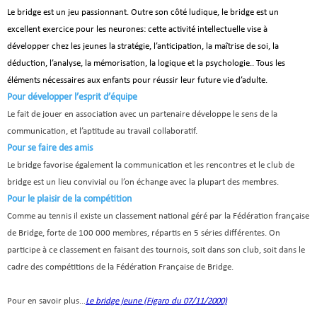
Comité de Champagne
Le bridge est un jeu passionnant. Outre son côté ludique, le bridge est un
excellent exercice pour les neurones: cette activité intellectuelle vise à
Comité des Flandres
développer chez les jeunes la stratégie, l’anticipation, la maîtrise de soi, la
Compétitions
déduction, l’analyse, la mémorisation, la logique et la psychologie.. Tous les
éléments nécessaires aux enfants pour réussir leur future vie d’adulte.
Calendrier et Compétitions
Pour développer l’esprit d’équipe
Le fait de jouer en association avec un partenaire développe le sens de la
Documents utiles en Compétition
communication, et l’aptitude au travail collaboratif.
Pour se faire des amis
Joueurs du Comité
Le bridge favorise également la communication et les rencontres et le club de
Clubs
bridge est un lieu convivial ou l’on échange avec la plupart des membres.
Pour le plaisir de la compétition
Liste des clubs
Comme au tennis il existe un classement national géré par la Fédération française
de Bridge, forte de 100 000 membres, répartis en 5 séries différentes. On
Où apprendre ?
participe à ce classement en faisant des tournois, soit dans son club, soit dans le
Où jouer ?
cadre des compétitions de la Fédération Française de Bridge.
La vie des clubs
Pour en savoir plus..
Le bridge jeune (Figaro du 07/11/2000)
.