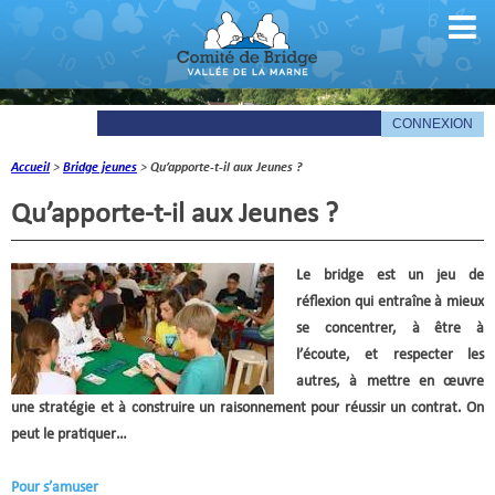
Accueil
>
Bridge jeunes
>
Qu’apporte-t-il aux Jeunes ?
Comité
Qu’apporte-t-il aux Jeunes ?
Organigramme
Le mot du président
Le bridge est un jeu de
réflexion qui entraîne à mieux
Les documents du comité
se concentrer, à être à
l’écoute, et respecter les
La Gazette
autres, à mettre en œuvre
une stratégie et à construire un raisonnement pour réussir un contrat. On
Informations pratiques
peut le pratiquer…
Comité de la Vallée de la Marne
Pour s’amuser