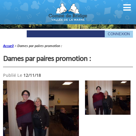
Accueil
>
Dames par paires promotion :
Comité
Dames par paires promotion :
Organigramme
Publié Le
12/11/18
Le mot du président
Les documents du comité
La Gazette
Informations pratiques
Comité de la Vallée de la Marne