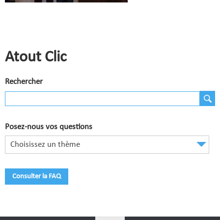
Comité de Champagne
Comité des Flandres
Compétitions
Atout Clic
Calendrier et Compétitions
Rechercher
Documents utiles en Compétition
Joueurs du Comité
Clubs
Posez-nous vos questions
Choisissez un thème
Liste des clubs
Où apprendre ?
Consulter la FAQ
Où jouer ?
La vie des clubs