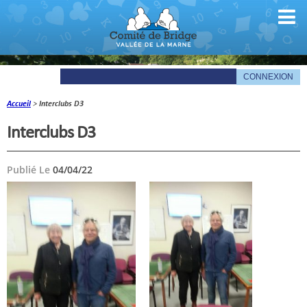
Accueil
>
Interclubs D3
Comité
Interclubs D3
Organigramme
Publié Le
04/04/22
Le mot du président
Les documents du comité
La Gazette
Informations pratiques
Comité de la Vallée de la Marne