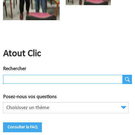
Comité de Champagne
Comité des Flandres
Compétitions
Calendrier et Compétitions
Atout Clic
Documents utiles en Compétition
Joueurs du Comité
Rechercher
Clubs
Liste des clubs
Posez-nous vos questions
Où apprendre ?
Choisissez un thème
Où jouer ?
La vie des clubs
Consulter la FAQ