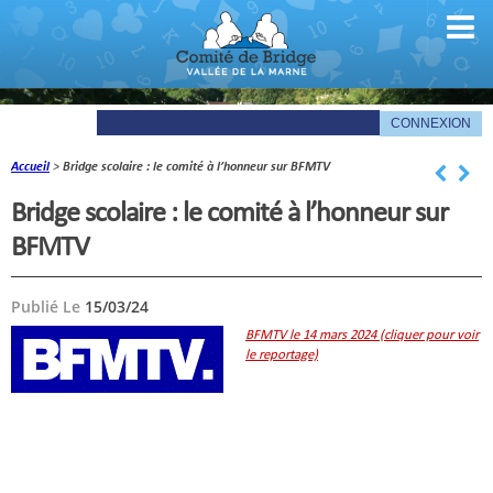
Accueil
>
Bridge scolaire : le comité à l’honneur sur BFMTV
Comité
Bridge scolaire : le comité à l’honneur sur
Organigramme
BFMTV
Le mot du président
Publié Le
15/03/24
Les documents du comité
BFMTV le 14 mars 2024 (cliquer pour voir
le reportage)
La Gazette
Informations pratiques
Comité de la Vallée de la Marne