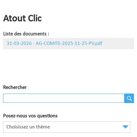
Comité de Champagne
Comité des Flandres
Atout Clic
Compétitions
Liste des documents :
Calendrier et Compétitions
31-03-2026 - AG-COMITE-2025-11-25-PV.pdf
Documents utiles en Compétition
Joueurs du Comité
Clubs
Rechercher
Liste des clubs
Où apprendre ?
Où jouer ?
Posez-nous vos questions
Choisissez un thème
La vie des clubs