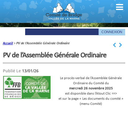
Accueil
>
PV de l’Assemblée Générale Ordinaire
Comité
PV de l’Assemblée Générale Ordinaire
Organigramme
Publié Le
13/01/26
Le mot du président
Le procès-verbal de l’Assemblée Générale
Les documents du comité
Ordinaire du Comité du
mercredi 26 novembre 2025
est disponible dans l’Atout Clic ==>
La Gazette
et sur la page « Les documents du comité »
(menu Comité)
Informations pratiques
Comité de la Vallée de la Marne