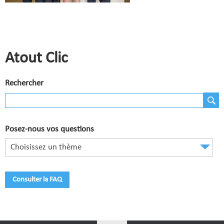
Comité de Champagne
Comité des Flandres
Compétitions
Atout Clic
Calendrier et Compétitions
Rechercher
Documents utiles en Compétition
Joueurs du Comité
Clubs
Posez-nous vos questions
Choisissez un thème
Liste des clubs
Où apprendre ?
Consulter la FAQ
Où jouer ?
La vie des clubs