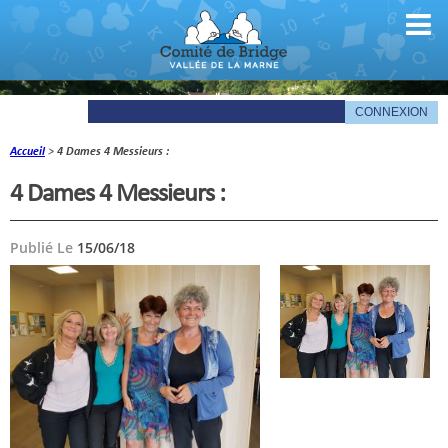
Accueil
>
4 Dames 4 Messieurs :
Comité
4 Dames 4 Messieurs :
Organigramme
Publié Le
15/06/18
Le mot du président
Les documents du comité
La Gazette
Informations pratiques
Comité de la Vallée de la Marne