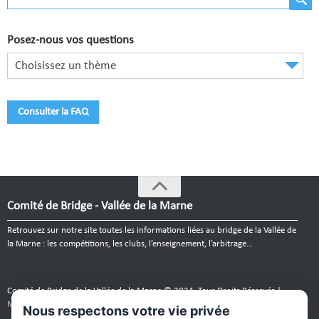
Comité de Champagne
Comité des Flandres
Posez-nous vos questions
Compétitions
Choisissez un thème
Calendrier et Compétitions
Consulter la FAQ
Documents utiles en Compétition
Joueurs du Comité
Clubs
Comité de Bridge - Vallée de la Marne
Liste des clubs
Retrouvez sur notre site toutes les informations liées au bridge de la Vallée de
Où apprendre ?
la Marne : les compétitions, les clubs, l’enseignement, l’arbitrage…
Où jouer ?
Comité de Bridge de la Vallée de la Marne © 2024. Tous Droits Réservés |
La vie des clubs
Mentions légales
|
Plan du site
|
webmaster
Nous respectons votre vie privée