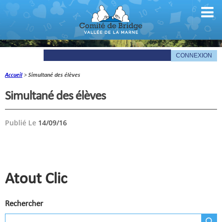
Accueil
>
Simultané des élèves
Comité
Simultané des élèves
Organigramme
Publié Le
14/09/16
Le mot du président
Les documents du comité
La Gazette
Atout Clic
Informations pratiques
Rechercher
Comité de la Vallée de la Marne