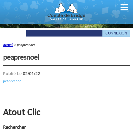
Accueil
>
peapresnoel
Comité
peapresnoel
Organigramme
Publié Le
02/01/22
Le mot du président
peapresnoel
Les documents du comité
La Gazette
Informations pratiques
Atout Clic
Comité de la Vallée de la Marne
Rechercher