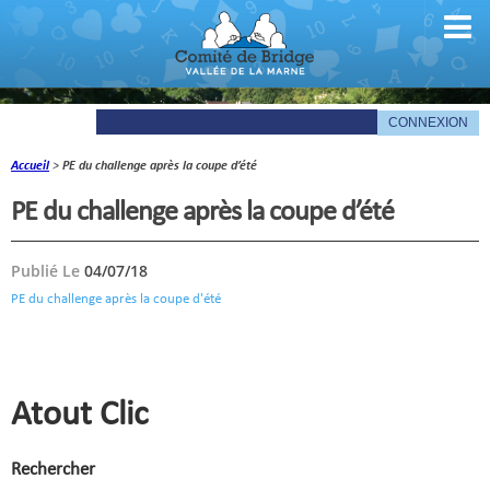
Accueil
>
PE du challenge après la coupe d’été
Comité
PE du challenge après la coupe d’été
Organigramme
Publié Le
04/07/18
Le mot du président
PE du challenge après la coupe d'été
Les documents du comité
La Gazette
Informations pratiques
Atout Clic
Comité de la Vallée de la Marne
Rechercher