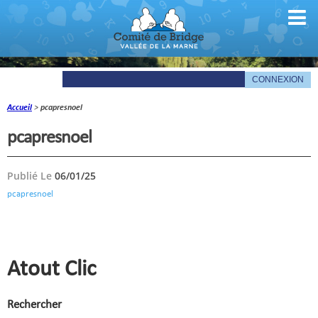
Accueil
>
pcapresnoel
Comité
pcapresnoel
Organigramme
Publié Le
06/01/25
Le mot du président
pcapresnoel
Les documents du comité
La Gazette
Informations pratiques
Atout Clic
Comité de la Vallée de la Marne
Rechercher