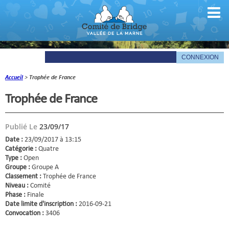
Accueil
>
Trophée de France
Comité
Trophée de France
Organigramme
Publié Le
23/09/17
Le mot du président
Date :
23/09/2017 à 13:15
Les documents du comité
Catégorie :
Quatre
Type :
Open
Groupe :
Groupe A
La Gazette
Classement :
Trophée de France
Niveau :
Comité
Informations pratiques
Phase :
Finale
Date limite d'inscription :
2016-09-21
Comité de la Vallée de la Marne
Convocation :
3406