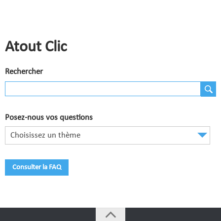
Comité de Champagne
Comité des Flandres
Atout Clic
Compétitions
Calendrier et Compétitions
Rechercher
Documents utiles en Compétition
Joueurs du Comité
Posez-nous vos questions
Clubs
Choisissez un thème
Liste des clubs
Où apprendre ?
Consulter la FAQ
Où jouer ?
La vie des clubs