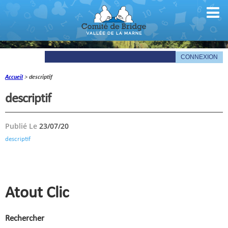
Accueil
>
descriptif
Comité
descriptif
Organigramme
Publié Le
23/07/20
Le mot du président
descriptif
Les documents du comité
La Gazette
Informations pratiques
Atout Clic
Comité de la Vallée de la Marne
Rechercher