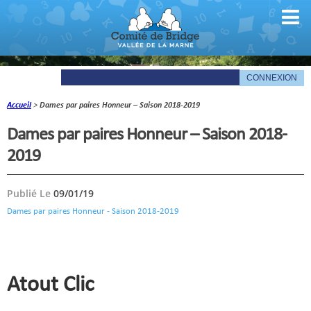
Accueil
>
Dames par paires Honneur – Saison 2018-2019
Comité
Dames par paires Honneur – Saison 2018-
Organigramme
2019
Le mot du président
Publié Le
09/01/19
Les documents du comité
Dames par paires Honneur - Saison 2018-2019
La Gazette
Informations pratiques
Atout Clic
Comité de la Vallée de la Marne