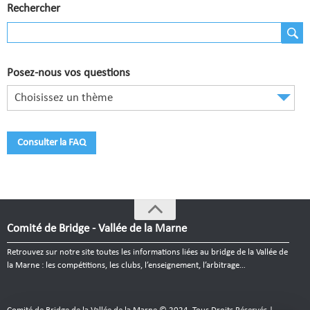
Comité de Champagne
Rechercher
Comité des Flandres
Compétitions
Posez-nous vos questions
Calendrier et Compétitions
Choisissez un thème
Documents utiles en Compétition
Consulter la FAQ
Joueurs du Comité
Clubs
Liste des clubs
Comité de Bridge - Vallée de la Marne
Où apprendre ?
Retrouvez sur notre site toutes les informations liées au bridge de la Vallée de
Où jouer ?
la Marne : les compétitions, les clubs, l’enseignement, l’arbitrage…
La vie des clubs