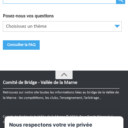
Comité de Champagne
Comité des Flandres
Posez-nous vos questions
Compétitions
Choisissez un thème
Calendrier et Compétitions
Consulter la FAQ
Documents utiles en Compétition
Joueurs du Comité
Clubs
Comité de Bridge - Vallée de la Marne
Liste des clubs
Retrouvez sur notre site toutes les informations liées au bridge de la Vallée de
Où apprendre ?
la Marne : les compétitions, les clubs, l’enseignement, l’arbitrage…
Où jouer ?
Comité de Bridge de la Vallée de la Marne © 2024. Tous Droits Réservés |
La vie des clubs
Mentions légales
|
Plan du site
|
webmaster
Nous respectons votre vie privée