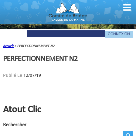
Accueil
>
PERFECTIONNEMENT N2
Comité
PERFECTIONNEMENT N2
Organigramme
Publié Le
12/07/19
Le mot du président
Les documents du comité
La Gazette
Atout Clic
Informations pratiques
Rechercher
Comité de la Vallée de la Marne