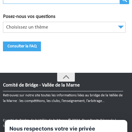
Comité de Champagne
Comité des Flandres
Posez-nous vos questions
Compétitions
Choisissez un thème
Calendrier et Compétitions
Consulter la FAQ
Documents utiles en Compétition
Joueurs du Comité
Clubs
Comité de Bridge - Vallée de la Marne
Liste des clubs
Retrouvez sur notre site toutes les informations liées au bridge de la Vallée de
Où apprendre ?
la Marne : les compétitions, les clubs, l’enseignement, l’arbitrage…
Où jouer ?
Comité de Bridge de la Vallée de la Marne © 2024. Tous Droits Réservés |
La vie des clubs
Mentions légales
|
Plan du site
|
webmaster
Nous respectons votre vie privée