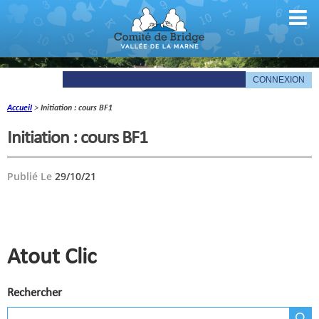
Accueil
>
Initiation : cours BF1
Comité
Initiation : cours BF1
Organigramme
Publié Le
29/10/21
Le mot du président
Les documents du comité
La Gazette
Atout Clic
Informations pratiques
Rechercher
Comité de la Vallée de la Marne