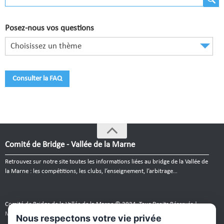
Comité de Champagne
Comité des Flandres
Posez-nous vos questions
Compétitions
Choisissez un thème
Calendrier et Compétitions
Consulter la FAQ
Documents utiles en Compétition
Joueurs du Comité
Clubs
Comité de Bridge - Vallée de la Marne
Liste des clubs
Retrouvez sur notre site toutes les informations liées au bridge de la Vallée de
Où apprendre ?
la Marne : les compétitions, les clubs, l’enseignement, l’arbitrage…
Où jouer ?
Comité de Bridge de la Vallée de la Marne © 2024. Tous Droits Réservés |
La vie des clubs
Mentions légales
|
Plan du site
|
webmaster
Nous respectons votre vie privée