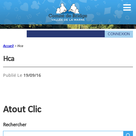
Accueil
>
Hca
Comité
Hca
Organigramme
Publié Le
19/09/16
Le mot du président
Les documents du comité
La Gazette
Atout Clic
Informations pratiques
Rechercher
Comité de la Vallée de la Marne