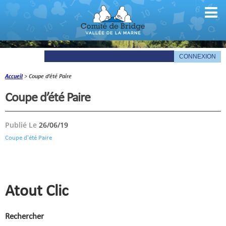
Accueil
>
Coupe d’été Paire
Comité
Coupe d’été Paire
Organigramme
Publié Le
26/06/19
Le mot du président
Coupe d'été Paire
Les documents du comité
La Gazette
Informations pratiques
Atout Clic
Comité de la Vallée de la Marne
Rechercher