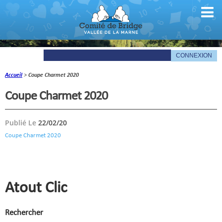
Accueil
>
Coupe Charmet 2020
Comité
Coupe Charmet 2020
Organigramme
Publié Le
22/02/20
Le mot du président
Coupe Charmet 2020
Les documents du comité
La Gazette
Informations pratiques
Atout Clic
Comité de la Vallée de la Marne
Rechercher