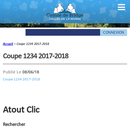
Accueil
>
Coupe 1234 2017-2018
Comité
Coupe 1234 2017-2018
Organigramme
Publié Le
08/06/18
Le mot du président
Coupe 1234 2017-2018
Les documents du comité
La Gazette
Informations pratiques
Atout Clic
Comité de la Vallée de la Marne
Rechercher