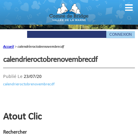
Accueil
>
calendrieroctobrenovembrecdf
Comité
calendrieroctobrenovembrecdf
Organigramme
Publié Le
23/07/20
Le mot du président
calendrieroctobrenovembrecdf
Les documents du comité
La Gazette
Informations pratiques
Atout Clic
Comité de la Vallée de la Marne
Rechercher