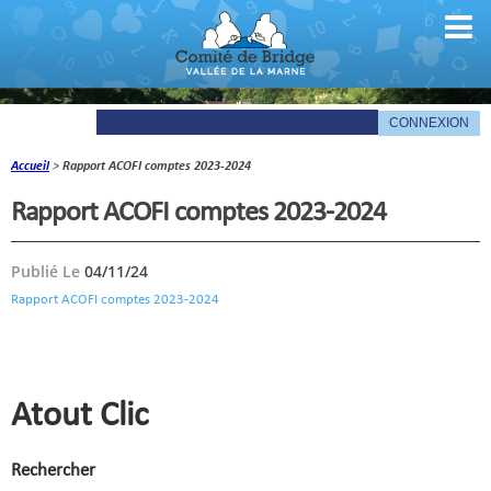
Accueil
>
Rapport ACOFI comptes 2023-2024
Comité
Rapport ACOFI comptes 2023-2024
Organigramme
Publié Le
04/11/24
Le mot du président
Rapport ACOFI comptes 2023-2024
Les documents du comité
La Gazette
Informations pratiques
Atout Clic
Comité de la Vallée de la Marne
Rechercher