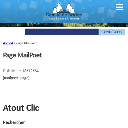
Accueil
>
Page MailPoet
Comité
Page MailPoet
Organigramme
Publié Le
18/12/24
Le mot du président
[mailpoet_page]
Les documents du comité
La Gazette
Informations pratiques
Atout Clic
Comité de la Vallée de la Marne
Rechercher