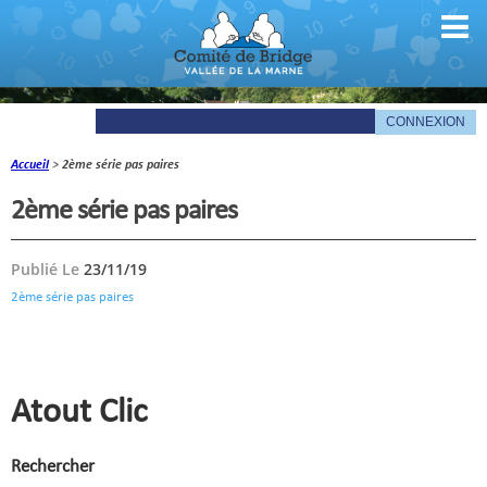
Accueil
>
2ème série pas paires
Comité
2ème série pas paires
Organigramme
Publié Le
23/11/19
Le mot du président
2ème série pas paires
Les documents du comité
La Gazette
Informations pratiques
Atout Clic
Comité de la Vallée de la Marne
Rechercher