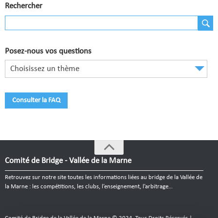
Comité de Champagne
Rechercher
Comité des Flandres
Compétitions
Posez-nous vos questions
Calendrier et Compétitions
Choisissez un thème
Documents utiles en Compétition
Consulter la FAQ
Joueurs du Comité
Clubs
Liste des clubs
Comité de Bridge - Vallée de la Marne
Où apprendre ?
Retrouvez sur notre site toutes les informations liées au bridge de la Vallée de
Où jouer ?
la Marne : les compétitions, les clubs, l’enseignement, l’arbitrage…
La vie des clubs