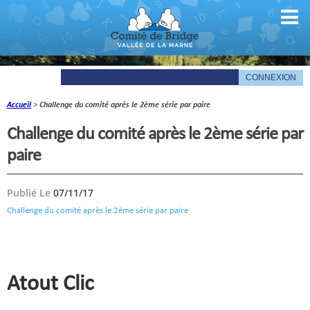
Accueil
>
Challenge du comité après le 2ème série par paire
Comité
Challenge du comité après le 2ème série par
Organigramme
paire
Le mot du président
Publié Le
07/11/17
Les documents du comité
Challenge du comité après le 2ème série par paire
La Gazette
Informations pratiques
Atout Clic
Comité de la Vallée de la Marne